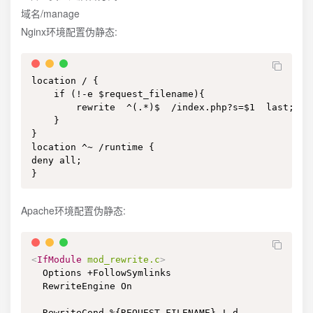
域名/manage
Nginx环境配置伪静态:
location / { 

    if (!-e $request_filename){ 

        rewrite  ^(.*)$  /index.php?s=$1  last;   b
    } 

} 

location ^~ /runtime { 

deny all; 

}
Apache环境配置伪静态:
<
IfModule
mod_rewrite.c
>
  Options +FollowSymlinks 

  RewriteEngine On 

  RewriteCond %{REQUEST_FILENAME} !-d 
