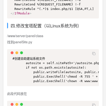
  RewriteCond %{REQUEST_FILENAME} !-f 

</
IfModule
>
四.修改宝塔配置（以Linux系统为例）
/www/server/panel/class
找到panelSite.py
 #创建自助建站系统文件 

        autosite = self.sitePath+'/autosite.php' 

        if not os.path.exists(autosite): 

            public.writeFile(autosite, public.readF
            public.ExecShell('chmod -R 755 ' + auto
            public.ExecShell('chown -R www:www ' +
此段代码放在