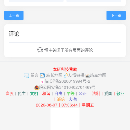
上一篇
下一篇
评论
博主关闭了所有页面的评论
本研科技赞助
留言
站长地图
友情链接
站点地图
皖ICP备2020019994号-2
皖公网安备34010402704469号
富强
丨
民主
丨
文明
丨
和谐
丨
自由
丨
平等
丨
公正
丨
法制丨
爱国
丨
敬业
丨
诚信
丨
友善
2026-08-07丨07:06:44丨星期五