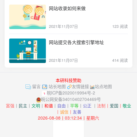
网站收录如何来做
2021年11月07日
123 阅读
网站提交各大搜索引擎地址
2021年11月07日
414 阅读
本研科技赞助
留言
站长地图
友情链接
站点地图
皖ICP备2020019994号-2
皖公网安备34010402704469号
富强
丨
民主
丨
文明
丨
和谐
丨
自由
丨
平等
丨
公正
丨
法制丨
爱国
丨
敬业
丨
诚信
丨
友善
2026-08-08丨03:12:34丨星期六