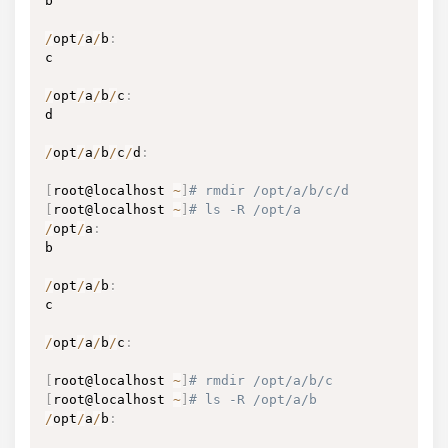
b

/
opt
/
a
/
b
:
c

/
opt
/
a
/
b
/
c
:
d

/
opt
/
a
/
b
/
c
/
d
:
[
root@localhost 
~
]
# rmdir /opt/a/b/c/d
[
root@localhost 
~
]
# ls -R /opt/a
/
opt
/
a
:
b

/
opt
/
a
/
b
:
c

/
opt
/
a
/
b
/
c
:
[
root@localhost 
~
]
# rmdir /opt/a/b/c
[
root@localhost 
~
]
# ls -R /opt/a/b
/
opt
/
a
/
b
: