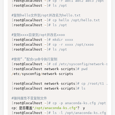
[
root@localhost 
~
]
# cp -r abc1 abc2 abc3 /opt
[
root@localhost 
~
]
# ls /opt
#复制hello文件到/opt并改名为hello.txt
[
root@localhost 
~
]
# cp hello /opt/hello.txt
[
root@localhost 
~
]
# ls /opt
#复制xxxx目录到/opt并改名xxoo
[
root@localhost 
~
]
# mkdir xxxx
[
root@localhost 
~
]
# cp -r xxxx /opt/xxoo
[
root@localhost 
~
]
# ls /opt
#使用“.”配合cp命令执行复制
[
root@localhost 
~
]
# cd /etc/sysconfig/network-scri
[
root@localhost network
-
scripts
]
# pwd
/
etc
/
sysconfig
/
network
-
scripts

[
root@localhost network
-
scripts
]
# cp /root/t1 .
[
root@localhost network
-
scripts
]
# ls
#操持属性不变复制文件
[
root@localhost 
~
]
# cp -p anaconda-ks.cfg /opt
cp：是否覆盖
"/opt/anaconda-ks.cfg"
[
root@localhost 
~
]
# ls -l /opt/anaconda-ks.cfg 