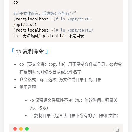
oo

#对于文件而言，后边绝对不能有“/”
[
root@localhost 
~
]
# ls /opt/test1
/
opt
/
[
root@localhost 
~
]
# ls /opt/test1/
ls
:
 无法访问
/
opt
/
test1
/
:
 不是目录
cp 复制命令
cp（英文全拼：copy file）用于复制文件或目录，cp命令
在复制时也可修改目录或文件名字
命令格式：cp [-选项] 源文件或目录 目标目录
常用选项：
-p 保留源文件属性不变（如：修改时间、归属关
系、权限）
-r 复制目录（包含该目录下所有的子目录和文件）