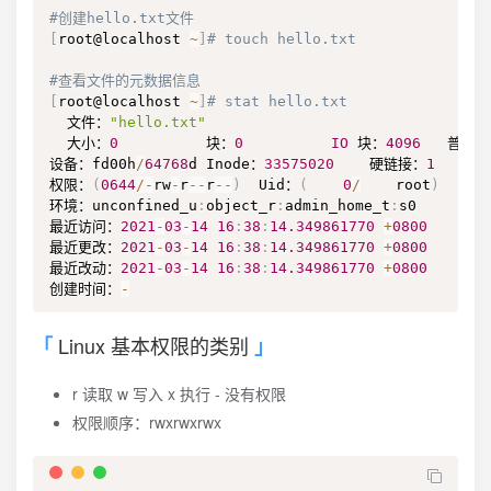
#创建hello.txt文件
[
root@localhost 
~
]
# touch hello.txt
#查看文件的元数据信息
[
root@localhost 
~
]
# stat hello.txt
  文件：
"hello.txt"
  大小：
0
          块：
0
IO
 块：
4096
   普通空
设备：fd00h
/
64768
d Inode：
33575020
    硬链接：
1
权限：
(
0644
/
-
rw
-
r
--
r
--
)
  Uid：
(
0
/
    root
)
   Gi
环境：unconfined_u
:
object_r
:
admin_home_t
:
s0

最近访问：
2021
-
03
-
14
16
:
38
:
14.349861770
+
0800
最近更改：
2021
-
03
-
14
16
:
38
:
14.349861770
+
0800
最近改动：
2021
-
03
-
14
16
:
38
:
14.349861770
+
0800
创建时间：
-
Linux 基本权限的类别
r 读取 w 写入 x 执行 - 没有权限
权限顺序：rwxrwxrwx