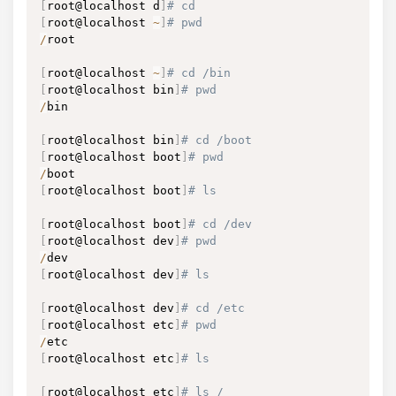
[
root@localhost d
]
# cd
[
root@localhost 
~
]
# pwd
/
root

[
root@localhost 
~
]
# cd /bin
[
root@localhost bin
]
# pwd
/
bin

[
root@localhost bin
]
# cd /boot
[
root@localhost boot
]
# pwd
/
[
root@localhost boot
]
# ls
[
root@localhost boot
]
# cd /dev
[
root@localhost dev
]
# pwd
/
[
root@localhost dev
]
# ls
[
root@localhost dev
]
# cd /etc
[
root@localhost etc
]
# pwd
/
[
root@localhost etc
]
# ls
[
root@localhost etc
]
# ls /