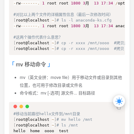
-
rw
--
--
--
-
.
1
 root root 
1800
3
月  
13
17
:
34
/
opt
/
an
#对比以上两个文件的详细属性信息（最后一次修改时间）
[
root@localhost 
~
]
# ls -l anaconda-ks.cfg 
-
rw
--
--
--
-
.
1
 root root 
1800
3
月  
13
17
:
34
 anacond
#这两个操作代表什么意思？
[
root@localhost 
~
]
# cp -r xxxx /mnt/oooo  #拷贝并改
[
root@localhost 
~
]
# cp -r xxxx /mnt/oooo  #拷贝
mv 移动命令
mv（英文全拼：move file）用于移动文件或目录到其他
位置，也可用于修改目录或文件名
命令格式：mv [-选项] 源文件... 目标路径
#移动当前路径hello文件到/mnt目录
[
root@localhost 
~
]
# mv hello /mnt
[
root@localhost 
~
]
# ls /mnt
hello  home  oooo  test
