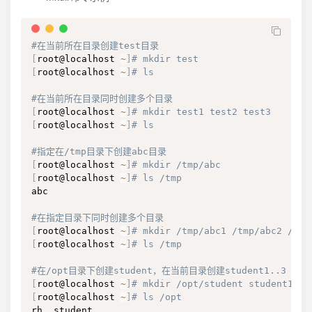
#在当前所在目录创建test目录
[
root@localhost 
~
]
# mkdir test
[
root@localhost 
~
]
# ls
#在当前所在目录同时创建多个目录
[
root@localhost 
~
]
# mkdir test1 test2 test3
[
root@localhost 
~
]
# ls
#指定在/tmp目录下创建abc目录
[
root@localhost 
~
]
# mkdir /tmp/abc
[
root@localhost 
~
]
# ls /tmp
abc

#在指定目录下同时创建多个目录
[
root@localhost 
~
]
# mkdir /tmp/abc1 /tmp/abc2 /tmp
[
root@localhost 
~
]
# ls /tmp
#在/opt目录下创建student，在当前目录创建student1..3
[
root@localhost 
~
]
# mkdir /opt/student student1  s
[
root@localhost 
~
]
# ls /opt
rh  student
