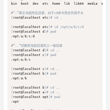
bin  boot  dev  etc  home  lib  lib64  media  mnt 
#“.”表示当前所在目录，对于cd命令而言作用不大
[
root@localhost etc
]
# cd .
[
root@localhost etc
]
# cd /opt/a/b/c/d
[
root@localhost d
]
# pwd
/
opt
/
a
/
b
/
c
/
d

#“..”切换到当前目录的上一级目录
[
root@localhost d
]
# cd ..
[
root@localhost c
]
# pwd
/
opt
/
a
/
b
/
c

[
root@localhost c
]
# cd ..
[
root@localhost b
]
# pwd
/
opt
/
a
/
b

[
root@localhost b
]
# cd ..
[
root@localhost a
]
# cd ..
[
root@localhost opt
]
# pwd
/
opt
