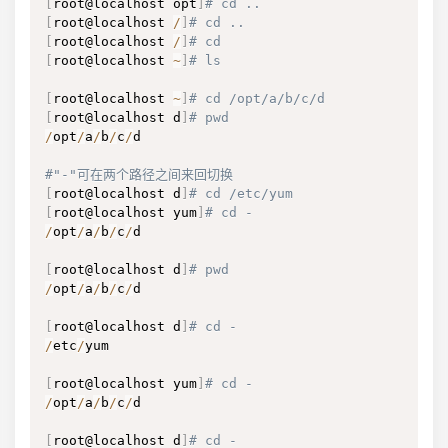
[
root@localhost opt
]
# cd ..
[
root@localhost 
/
]
# cd ..
[
root@localhost 
/
]
# cd
[
root@localhost 
~
]
# ls
[
root@localhost 
~
]
# cd /opt/a/b/c/d
[
root@localhost d
]
# pwd
/
opt
/
a
/
b
/
c
/
d

#"-"可在两个路径之间来回切换
[
root@localhost d
]
# cd /etc/yum
[
root@localhost yum
]
# cd -
/
opt
/
a
/
b
/
c
/
d

[
root@localhost d
]
# pwd
/
opt
/
a
/
b
/
c
/
d

[
root@localhost d
]
# cd -
/
etc
/
yum

[
root@localhost yum
]
# cd -
/
opt
/
a
/
b
/
c
/
d

[
root@localhost d
]
# cd -