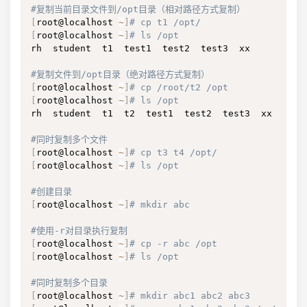
#复制当前目录文件到/opt目录（相对路径方式复制）
[
root@localhost 
~
]
# cp t1 /opt/
[
root@localhost 
~
]
# ls /opt
rh  student  t1  test1  test2  test3  xx

#复制文件到/opt目录（绝对路径方式复制）
[
root@localhost 
~
]
# cp /root/t2 /opt
[
root@localhost 
~
]
# ls /opt
rh  student  t1  t2  test1  test2  test3  xx

#同时复制多个文件
[
root@localhost 
~
]
# cp t3 t4 /opt/
[
root@localhost 
~
]
# ls /opt
#创建目录
[
root@localhost 
~
]
# mkdir abc
#使用-r对目录执行复制
[
root@localhost 
~
]
# cp -r abc /opt
[
root@localhost 
~
]
# ls /opt
#同时复制多个目录
[
root@localhost 
~
]
# mkdir abc1 abc2 abc3