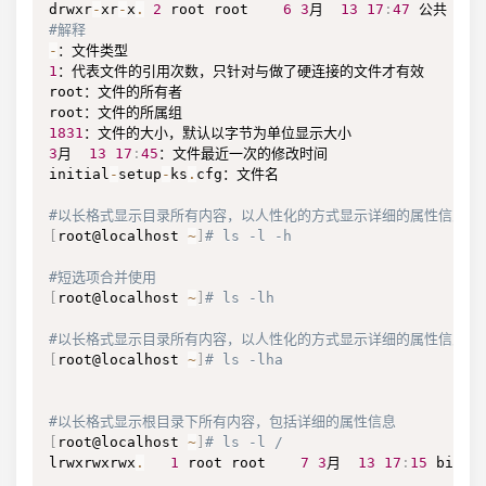
drwxr
-
xr
-
x
.
2
 root root    
6
3
月  
13
17
:
47
#解释
-
1
：代表文件的引用次数，只针对与做了硬连接的文件才有效

root：文件的所有者

1831
3
月  
13
17
:
45
：文件最近一次的修改时间

initial
-
setup
-
ks
.
cfg：文件名

#以长格式显示目录所有内容，以人性化的方式显示详细的属性信息
[
root@localhost 
~
]
# ls -l -h
#短选项合并使用
[
root@localhost 
~
]
# ls -lh
#以长格式显示目录所有内容，以人性化的方式显示详细的属性信息，
[
root@localhost 
~
]
# ls -lha
#以长格式显示根目录下所有内容，包括详细的属性信息
[
root@localhost 
~
]
# ls -l /
lrwxrwxrwx
.
1
 root root    
7
3
月  
13
17
:
15
 bin 
-