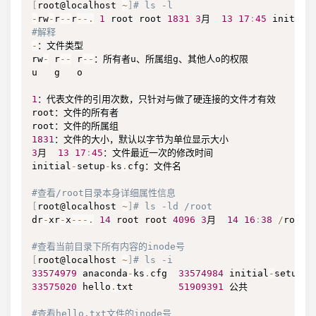
[
root@localhost 
~
]
# ls -l
-
rw
-
r
--
r
--
.
1
 root root 
1831
3
月  
13
17
:
45
 initial
#解释
-
：文件类型

rw
-
 r
--
 r
--
：所有者u、所属组g、其他人o的权限

u   g   o

1
：代表文件的引用次数，只针对与做了硬连接的文件才有效

root：文件的所有者

1831
3
月  
13
17
:
45
：文件最近一次的修改时间

initial
-
setup
-
ks
.
cfg：文件名

#查看/root目录本身详细属性信息
[
root@localhost 
~
]
# ls -ld /root
dr
-
xr
-
x
--
-
.
14
 root root 
4096
3
月  
14
16
:
38
/
root

#查看当前目录下所有内容的inode号
[
root@localhost 
~
]
# ls -i
33574979
 anaconda
-
ks
.
cfg  
33574984
 initial
-
setup
-
k
33575020
 hello
.
txt        
51909391
 公共            
#查看hello.txt文件的inode号